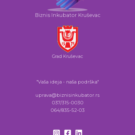
Biznis Inkubator Kruševac
Grad Kruševac
"Vaša ideja - naša podrška"
uprava@biznisinkubator.rs
037/315-0030
064/835-52-03