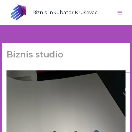
Пређи
на
Biznis Inkubator Kruševac
садржај
Biznis studio