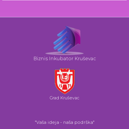
Biznis Inkubator Kruševac
Grad Kruševac
"Vaša ideja - naša podrška"