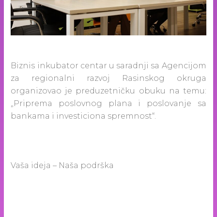
Biznis inkubator centar u saradnji sa Agencijom
za regionalni razvoj Rasinskog okruga
organizovao je preduzetničku obuku na temu:
„Priprema poslovnog plana i poslovanje sa
bankama i investiciona spremnost“.
Vaša ideja – Naša podrška