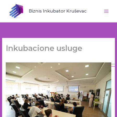
Пређи
на
Biznis Inkubator Kruševac
садржај
Inkubacione usluge