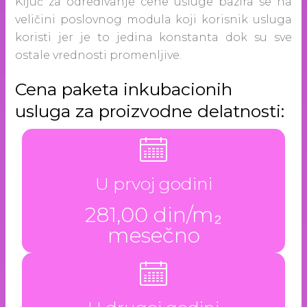
Ključ za određivanje cene usluge bazira se na
veličini poslovnog modula koji korisnik usluga
koristi jer je to jedina konstanta dok su sve
ostale vrednosti promenljive.
Cena paketa inkubacionih
usluga za proizvodne delatnosti:
U prvoj godini
281,00 din/m₂
mesečno