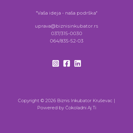
"Vaša ideja - naša podrška"
uprava@biznisinkubator.rs
037/315-0030
064/835-52-03
Copyright © 2026 Biznis Inkubator Kruševac |
Powered by
Čokoladni Aj Ti