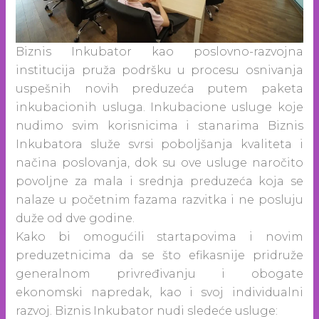
Biznis Inkubator kao poslovno-razvojna
institucija pruža podršku u procesu osnivanja
uspešnih novih preduzeća putem paketa
inkubacionih usluga. Inkubacione usluge koje
nudimo svim korisnicima i stanarima Biznis
Inkubatora služe svrsi poboljšanja kvaliteta i
načina poslovanja, dok su ove usluge naročito
povoljne za mala i srednja preduzeća koja se
nalaze u početnim fazama razvitka i ne posluju
duže od dve godine.
Kako bi omogućili startapovima i novim
preduzetnicima da se što efikasnije pridruže
generalnom privređivanju i obogate
ekonomski napredak, kao i svoj individualni
razvoj. Biznis Inkubator nudi sledeće usluge: