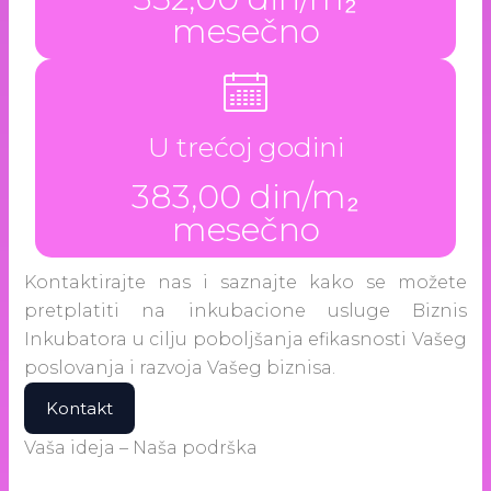
mesečno
U trećoj godini
383,00 din/m₂
mesečno
Kontaktirajte nas i saznajte kako se možete
pretplatiti na inkubacione usluge Biznis
Inkubatora u cilju poboljšanja efikasnosti Vašeg
poslovanja i razvoja Vašeg biznisa.
Kontakt
Vaša ideja – Naša podrška