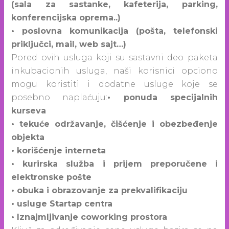
(sala za sastanke, kafeterija, parking,
konferencijska oprema..)
• poslovna komunikacija (pošta, telefonski
priključci, mail, web sajt…)
Pored ovih usluga koji su sastavni deo paketa
inkubacionih usluga, naši korisnici opciono
mogu koristiti i dodatne usluge koje se
posebno naplaćuju:
• ponuda specijalnih
kurseva
• tekuće održavanje, čišćenje i obezbeđenje
objekta
• korišćenje interneta
• kurirska služba i prijem preporučene i
elektronske pošte
• obuka i obrazovanje za prekvalifikaciju
• usluge Startap centra
• Iznajmljivanje coworking prostora