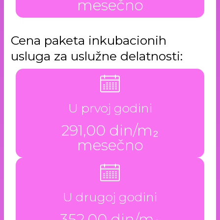
mesečno
Cena paketa inkubacionih
usluga za uslužne delatnosti:
U prvoj godini
291,00 din/m₂
mesečno
U drugoj godini
352,00 din/m₂