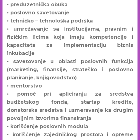
• preduzetnička obuka
• poslovno savetovanje
• tehničko – tehnološka podrška
• umrežavanje sa institucijama, pravnim i
fizičkim licima koja imaju kompetencije i
kapaciteta za implementaciju biznis
inkubacije
• savetovanje u oblasti poslovnih funkcija
(marketing, finansije, strateško i poslovno
planiranje, knjigovodstvo)
• mentorstvo
• pomoć pri apliciranju za sredstva
budžetskog fonda, startap kredite,
donatorska sredstva i usmeravanje ka drugim
povoljnim izvorima finansiranja
• korišćenje poslovnih modula
• korišćenje zajedničkog prostora i opreme