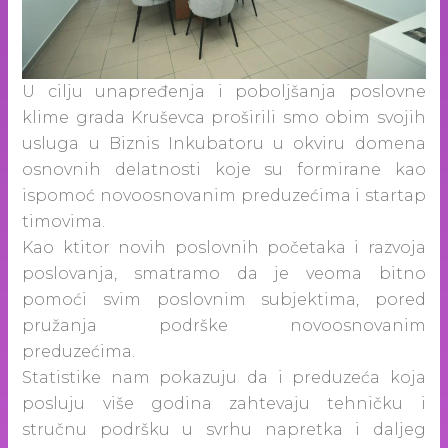
U cilju unapređenja i poboljšanja poslovne
klime grada Kruševca proširili smo obim svojih
usluga u Biznis Inkubatoru u okviru domena
osnovnih delatnosti koje su formirane kao
ispomoć novoosnovanim preduzećima i startap
timovima.
Kao ktitor novih poslovnih početaka i razvoja
poslovanja, smatramo da je veoma bitno
pomoći svim poslovnim subjektima, pored
pružanja podrške novoosnovanim
preduzećima.
Statistike nam pokazuju da i preduzeća koja
posluju više godina zahtevaju tehničku i
stručnu podršku u svrhu napretka i daljeg