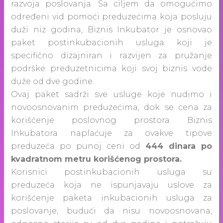
razvoja poslovanja. Sa ciljem da omogućimo
određeni vid pomoći preduzećima koja posluju
duži niz godina, Biznis Inkubator je osnovao
paket postinkubacionih usluga koji je
specifično dizajniran i razvijen za pružanje
podrške preduzetnicima koji svoj biznis vode
duže od dve godine.
Ovaj paket sadrži sve usluge koje nudimo i
novoosnovanim preduzećima, dok se cena za
korišćenje poslovnog prostora Biznis
Inkubatora naplaćuje za ovakve tipove
preduzeća po punoj ceni od
444 dinara po
kvadratnom metru korišćenog prostora.
Korisnici postinkubacionih usluga su
preduzeća koja ne ispunjavaju uslove za
korišćenje paketa inkubacionih usluga za
poslovanje, budući da nisu novoosnovana,