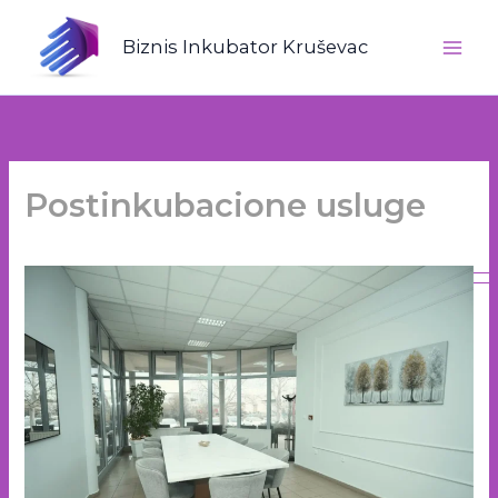
Пређи
на
Biznis Inkubator Kruševac
садржај
Postinkubacione usluge