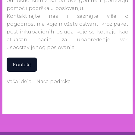
odnosno starija su od dve godine i potražuju
pomoć i podrška u poslovanju.
Kontaktirajte nas i saznajte više o
pogodnostima koje možete ostvariti kroz paket
post-inkubacionih usluga koje se kotiraju kao
efikasan način za unapređenje već
uspostavljenog poslovanja.
Kontakt
Vaša ideja – Naša podrška