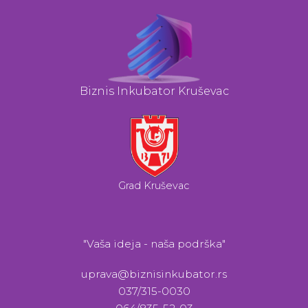
Biznis Inkubator Kruševac
Grad Kruševac
"Vaša ideja - naša podrška"
uprava@biznisinkubator.rs
037/315-0030